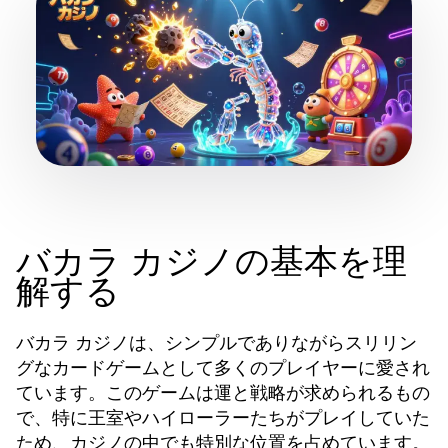
バカラ カジノの基本を理
解する
バカラ カジノは、シンプルでありながらスリリン
グなカードゲームとして多くのプレイヤーに愛され
ています。このゲームは運と戦略が求められるもの
で、特に王室やハイローラーたちがプレイしていた
ため、カジノの中でも特別な位置を占めています。