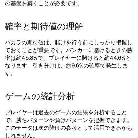
の基盤を築くことが必要です。
確率と期待値の理解
バカラの期待値は、賭けを行う前にしっかり把握し
ておくことが重要です。バンカーに賭けるときの勝
率は約45.8%で、プレイヤーに賭けると約44.6%と
なります。引き分けは、約9.6%の確率で発生しま
す。
ゲームの統計分析
プレイヤーは過去のゲームの結果を分析すること
で、勝ちパターンや負けパターンを把握できます。
このデータは次の賭けの参考として活用できるかも
しれません。