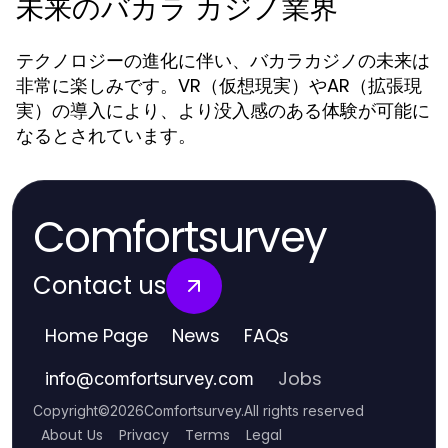
未来のバカラ カジノ業界
テクノロジーの進化に伴い、バカラカジノの未来は
非常に楽しみです。VR（仮想現実）やAR（拡張現
実）の導入により、より没入感のある体験が可能に
なるとされています。
Comfortsurvey
Contact us
Home Page
News
FAQs
Jobs
info
@
comfortsurvey.com
Copyright
©
2026
Comfortsurvey
.
All rights reserved
About Us
Privacy
Terms
Legal