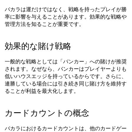
バカラは運だけではなく、戦略を持ったプレイが勝
率に影響を与えることがあります。効果的な戦略や
管理方法を知ることが重要です。
効果的な賭け戦略
一般的な戦略としては「バンカー」への賭けが推奨
されます。なぜなら、バンカーはプレイヤーよりも
低いハウスエッジを持っているからです。さらに、
連勝している場合には引き続き同じ賭け方を維持す
ることが利益を最大化します。
カードカウントの概念
バカラにおけるカードカウントは、他のカードゲー