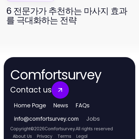
6 전문가가 추천하는 마사지 효과
를 극대화하는 전략
Comfortsurvey
Contact us
Home Page
News
FAQs
Jobs
info
@
comfortsurvey.com
Copyright
©
2026
Comfortsurvey
.
All rights reserved
About Us
Privacy
Terms
Legal