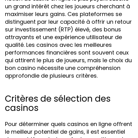
un grand intérêt chez les joueurs cherchant à
maximiser leurs gains. Ces plateformes se
distinguent par leur capacité à offrir un retour
sur investissement (RTP) élevé, des bonus
attrayants et une expérience utilisateur de
qualité. Les casinos avec les meilleures
performances financières sont souvent ceux
qui attirent le plus de joueurs, mais le choix du
bon casino nécessite une compréhension
approfondie de plusieurs critères.
Critères de sélection des
casinos
Pour déterminer quels casinos en ligne offrent
le meilleur potentiel de gains, il est essentiel