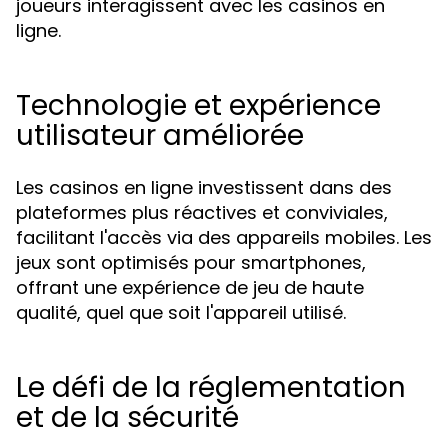
joueurs interagissent avec les casinos en
ligne.
Technologie et expérience
utilisateur améliorée
Les casinos en ligne investissent dans des
plateformes plus réactives et conviviales,
facilitant l'accès via des appareils mobiles. Les
jeux sont optimisés pour smartphones,
offrant une expérience de jeu de haute
qualité, quel que soit l'appareil utilisé.
Le défi de la réglementation
et de la sécurité