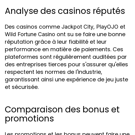
Analyse des casinos réputés
Des casinos comme
,
et
Jackpot City
PlayOJO
ont su se faire une bonne
Wild Fortune Casino
réputation grâce à leur fiabilité et leur
performance en matière de paiements. Ces
plateformes sont régulièrement auditées par
des entreprises tierces pour s'assurer qu'elles
respectent les normes de l'industrie,
garantissant ainsi une expérience de jeu juste
et sécurisée.
Comparaison des bonus et
promotions
Les promotions et les bonus peuvent faire une