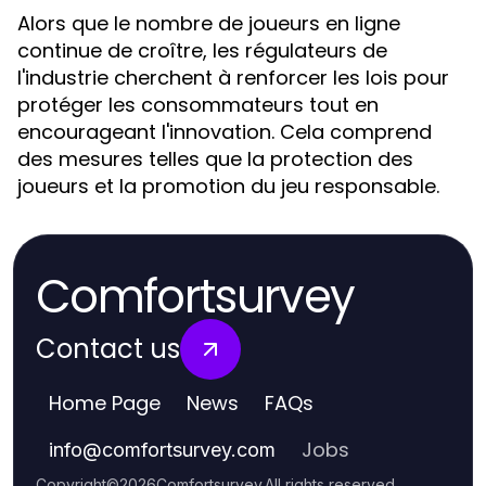
Alors que le nombre de joueurs en ligne
continue de croître, les régulateurs de
l'industrie cherchent à renforcer les lois pour
protéger les consommateurs tout en
encourageant l'innovation. Cela comprend
des mesures telles que la protection des
joueurs et la promotion du jeu responsable.
Comfortsurvey
Contact us
Home Page
News
FAQs
Jobs
info
@
comfortsurvey.com
Copyright
©
2026
Comfortsurvey
.
All rights reserved