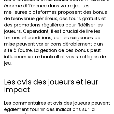
énorme différence dans votre jeu. Les
meilleures plateformes proposent des bonus
de bienvenue généreux, des tours gratuits et
des promotions régulières pour fidéliser les
joueurs. Cependant, il est crucial de lire les
termes et conditions, car les exigences de
mise peuvent varier considérablement d'un
site à l'autre. La gestion de ces bonus peut
influencer votre bankroll et vos stratégies de
jeu.
Les avis des joueurs et leur
impact
Les commentaires et avis des joueurs peuvent
également fournir des indications sur la