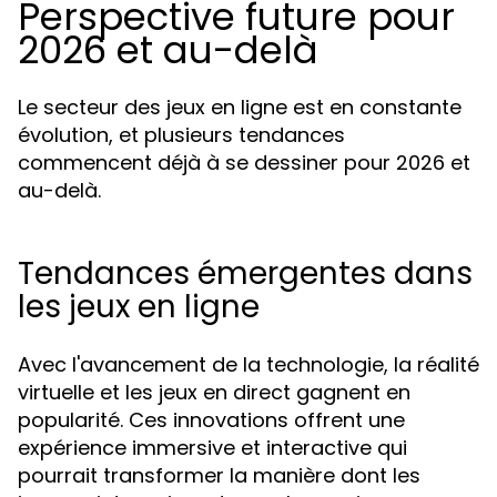
Perspective future pour
2026 et au-delà
Le secteur des jeux en ligne est en constante
évolution, et plusieurs tendances
commencent déjà à se dessiner pour 2026 et
au-delà.
Tendances émergentes dans
les jeux en ligne
Avec l'avancement de la technologie, la réalité
virtuelle et les jeux en direct gagnent en
popularité. Ces innovations offrent une
expérience immersive et interactive qui
pourrait transformer la manière dont les