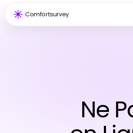
Comfortsurvey
Ne Pa