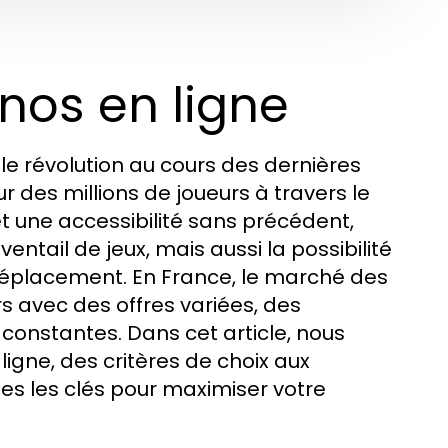
nos en ligne
le révolution au cours des dernières
r des millions de joueurs à travers le
t une accessibilité sans précédent,
ntail de jeux, mais aussi la possibilité
 déplacement. En France, le marché des
s avec des offres variées, des
constantes. Dans cet article, nous
ligne, des critères de choix aux
es les clés pour maximiser votre