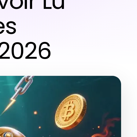
voir Lu
es
 2026