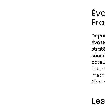
Évo
Fr
Depui
évolu
strat
sécur
acteu
les i
métho
élect
Les