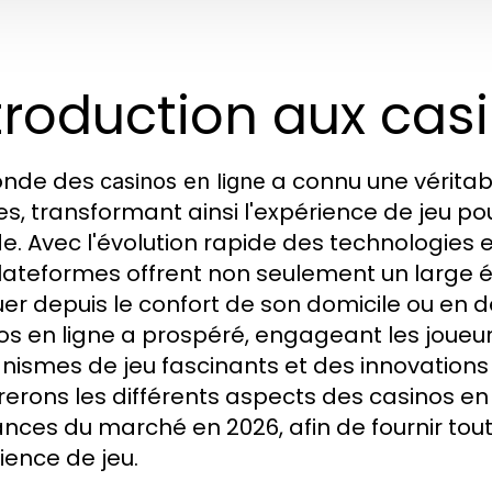
troduction aux casi
onde des
a connu une véritab
casinos en ligne
s, transformant ainsi l'expérience de jeu pou
. Avec l'évolution rapide des technologies e
lateformes offrent non seulement un large éve
uer depuis le confort de son domicile ou en
os en ligne a prospéré, engageant les joueur
ismes de jeu fascinants et des innovations 
rerons les différents aspects des casinos en 
nces du marché en 2026, afin de fournir tout
ience de jeu.