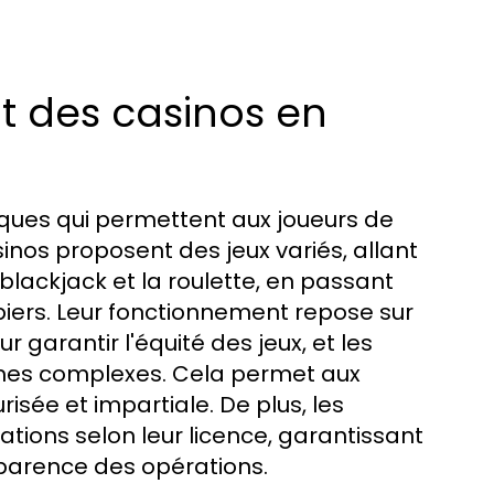
t des casinos en
ques qui permettent aux joueurs de
sinos proposent des jeux variés, allant
lackjack et la roulette, en passant
piers. Leur fonctionnement repose sur
garantir l'équité des jeux, et les
thmes complexes. Cela permet aux
isée et impartiale. De plus, les
tions selon leur licence, garantissant
sparence des opérations.