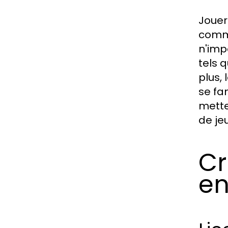
Jouer
commo
n'imp
tels 
plus,
se fa
mette
de je
Cr
en