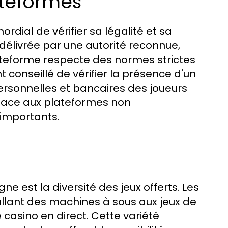
ateformes
mordial de vérifier sa légalité et sa
délivrée par une autorité reconnue,
ateforme respecte des normes strictes
t conseillé de vérifier la présence d'un
personnelles et bancaires des joueurs
s face aux plateformes non
 importants.
ne est la diversité des jeux offerts. Les
allant des machines à sous aux jeux de
 casino en direct. Cette variété